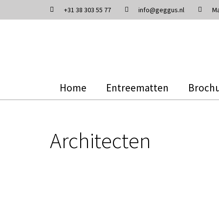
+31 38 303 55 77
info@geggus.nl
Ma
Home
Entreematten
Broch
Architecten