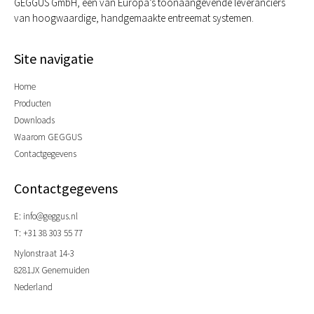
GEGGUS GmbH, één van Europa’s toonaangevende leveranciers
van hoogwaardige, handgemaakte entreemat systemen.
Site navigatie
Home
Producten
Downloads
Waarom GEGGUS
Contactgegevens
Contactgegevens
E: info@geggus.nl
T: +31 38 303 55 77
Nylonstraat 14-3
8281JX Genemuiden
Nederland